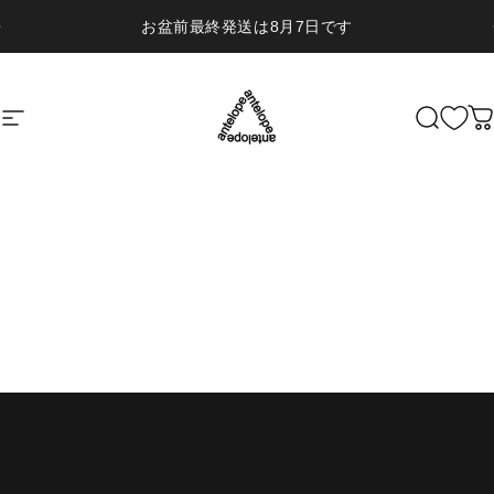
Skip to content
お盆前最終発送は8月7日です
Site navigation
ANTELOPE
Search
Ca
HOME
MEAD
READ
FAQ
Cart
Account
〈Brewer's Note〉Pink（淡）
April 25, 2024
お酒の境界線を溶かしていくという目的でhaccobaさんとお互い同じ