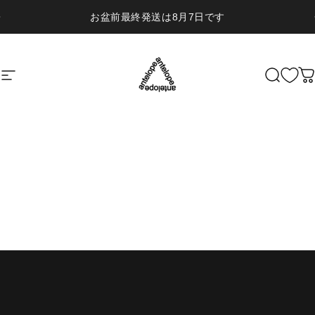
コンテンツへスキップ
お盆前最終発送は8月7日です
サイトナビゲーション
ANTELOPE
検索
HOME
MEAD
READ
FAQ
Cart
Account
“誠実さ”を背骨に、ワインの物語を手
渡す人 - Wineshop Brücke（ブリュッ
ケ）佐保里さん
2025年12月13日