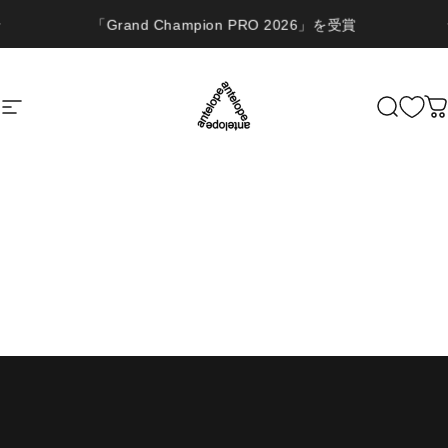
コンテンツへスキップ
10,000円以上のご購入で送料無料（イベントは対象外）
「Grand Champion PRO 2026」を受賞
サイトナビゲーション
ANTELOPE
検索
HOME
MEAD
READ
FAQ
Cart
Account