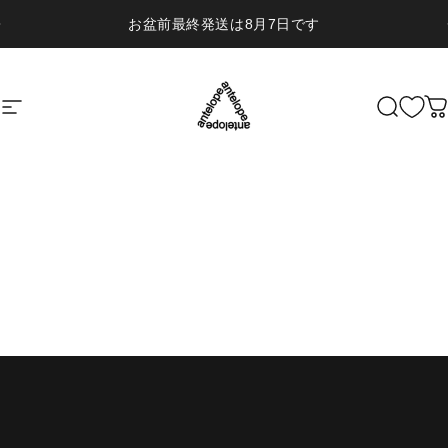
コンテンツへスキップ
お盆前最終発送は8月7日です
サイトナビゲーション
ANTELOPE
検索
HOME
MEAD
READ
FAQ
Cart
Account